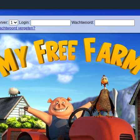
rver:
Login:
Wachtwoord:
chtwoord vergeten?