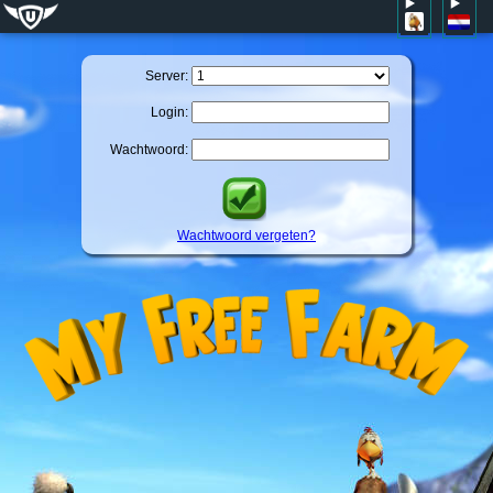
Server:
Login:
Wachtwoord:
Wachtwoord vergeten?