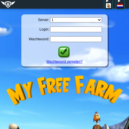
Server:
Login:
Wachtwoord:
Wachtwoord vergeten?