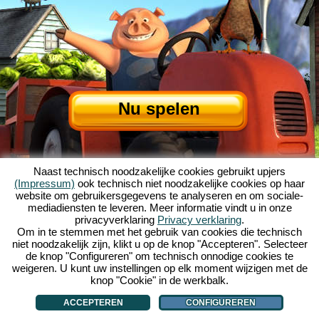
Nu spelen
Naast technisch noodzakelijke cookies gebruikt upjers
(Impressum)
ook technisch niet noodzakelijke cookies op haar
website om gebruikersgegevens te analyseren en om sociale-
mediadiensten te leveren. Meer informatie vindt u in onze
privacyverklaring
Privacy verklaring
.
Over My Free Farm
|
Het verhaal van dit browserspel
|
De mogelijkheden
|
Om in te stemmen met het gebruik van cookies die technisch
AGV
|
Impressum
|
Privacybeleid
|
Regels
|
Forum
|
Support
|
niet noodzakelijk zijn, klikt u op de knop "Accepteren". Selecteer
de knop "Configureren" om technisch onnodige cookies te
My Free Farm 2 App
|
Google Play
|
App Store
|
weigeren. U kunt uw instellingen op elk moment wijzigen met de
Browsergames - Upjers.com
|
Cookies beheren
knop "Cookie" in de werkbalk.
ACCEPTEREN
CONFIGUREREN