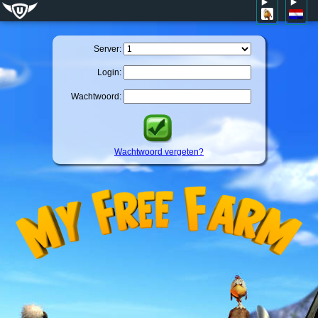
Server:
Login:
Wachtwoord:
Wachtwoord vergeten?