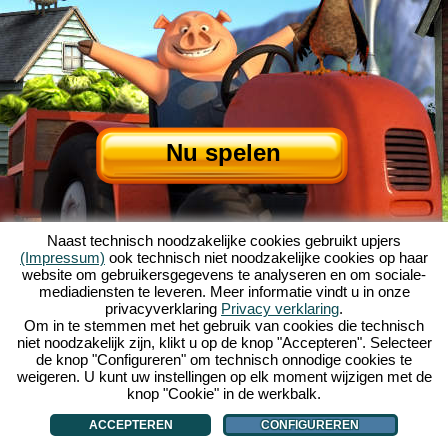
Nu spelen
Naast technisch noodzakelijke cookies gebruikt upjers
(Impressum)
ook technisch niet noodzakelijke cookies op haar
website om gebruikersgegevens te analyseren en om sociale-
mediadiensten te leveren. Meer informatie vindt u in onze
privacyverklaring
Privacy verklaring
.
Over My Free Farm
|
Het verhaal van dit browserspel
|
De mogelijkheden
|
Om in te stemmen met het gebruik van cookies die technisch
AGV
|
Impressum
|
Privacybeleid
|
Regels
|
Forum
|
Support
|
niet noodzakelijk zijn, klikt u op de knop "Accepteren". Selecteer
de knop "Configureren" om technisch onnodige cookies te
My Free Farm 2 App
|
Google Play
|
App Store
|
weigeren. U kunt uw instellingen op elk moment wijzigen met de
Browsergames - Upjers.com
|
Cookies beheren
knop "Cookie" in de werkbalk.
ACCEPTEREN
CONFIGUREREN