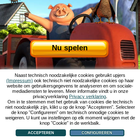
Nu spelen
Naast technisch noodzakelijke cookies gebruikt upjers
(Impressum)
ook technisch niet noodzakelijke cookies op haar
website om gebruikersgegevens te analyseren en om sociale-
mediadiensten te leveren. Meer informatie vindt u in onze
privacyverklaring
Privacy verklaring
.
Over My Free Farm
|
Het verhaal van dit browserspel
|
De mogelijkheden
|
Om in te stemmen met het gebruik van cookies die technisch
AGV
|
Impressum
|
Privacybeleid
|
Regels
|
Forum
|
Support
|
niet noodzakelijk zijn, klikt u op de knop "Accepteren". Selecteer
de knop "Configureren" om technisch onnodige cookies te
My Free Farm 2 App
|
Google Play
|
App Store
|
weigeren. U kunt uw instellingen op elk moment wijzigen met de
Browsergames - Upjers.com
|
Cookies beheren
knop "Cookie" in de werkbalk.
ACCEPTEREN
CONFIGUREREN