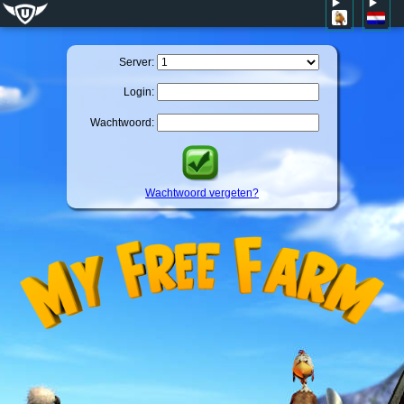
Server:
Login:
Wachtwoord:
Wachtwoord vergeten?