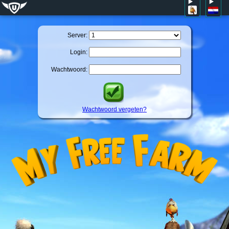
Server:
Login:
Wachtwoord:
Wachtwoord vergeten?