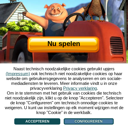
Nu spelen
Naast technisch noodzakelijke cookies gebruikt upjers
(Impressum)
ook technisch niet noodzakelijke cookies op haar
website om gebruikersgegevens te analyseren en om sociale-
mediadiensten te leveren. Meer informatie vindt u in onze
privacyverklaring
Privacy verklaring
.
Over My Free Farm
|
Het verhaal van dit browserspel
|
De mogelijkheden
|
Om in te stemmen met het gebruik van cookies die technisch
AGV
|
Impressum
|
Privacybeleid
|
Regels
|
Forum
|
Support
|
niet noodzakelijk zijn, klikt u op de knop "Accepteren". Selecteer
de knop "Configureren" om technisch onnodige cookies te
My Free Farm 2 App
|
Google Play
|
App Store
|
weigeren. U kunt uw instellingen op elk moment wijzigen met de
Browsergames - Upjers.com
|
Cookies beheren
knop "Cookie" in de werkbalk.
ACCEPTEREN
CONFIGUREREN