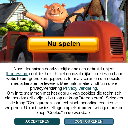
Nu spelen
Naast technisch noodzakelijke cookies gebruikt upjers
(Impressum)
ook technisch niet noodzakelijke cookies op haar
website om gebruikersgegevens te analyseren en om sociale-
mediadiensten te leveren. Meer informatie vindt u in onze
privacyverklaring
Privacy verklaring
.
Over My Free Farm
|
Het verhaal van dit browserspel
|
De mogelijkheden
|
Om in te stemmen met het gebruik van cookies die technisch
AGV
|
Impressum
|
Privacybeleid
|
Regels
|
Forum
|
Support
|
niet noodzakelijk zijn, klikt u op de knop "Accepteren". Selecteer
de knop "Configureren" om technisch onnodige cookies te
My Free Farm 2 App
|
Google Play
|
App Store
|
weigeren. U kunt uw instellingen op elk moment wijzigen met de
Browsergames - Upjers.com
|
Cookies beheren
knop "Cookie" in de werkbalk.
ACCEPTEREN
CONFIGUREREN