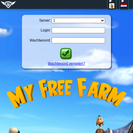
Server:
Login:
Wachtwoord:
Wachtwoord vergeten?