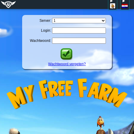
Server:
Login:
Wachtwoord:
Wachtwoord vergeten?