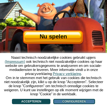
Nu spelen
Naast technisch noodzakelijke cookies gebruikt upjers
(Impressum)
ook technisch niet noodzakelijke cookies op haar
website om gebruikersgegevens te analyseren en om sociale-
mediadiensten te leveren. Meer informatie vindt u in onze
privacyverklaring
Privacy verklaring
.
Over My Free Farm
|
Het verhaal van dit browserspel
|
De mogelijkheden
|
Om in te stemmen met het gebruik van cookies die technisch
AGV
|
Impressum
|
Privacybeleid
|
Regels
|
Forum
|
Support
|
niet noodzakelijk zijn, klikt u op de knop "Accepteren". Selecteer
de knop "Configureren" om technisch onnodige cookies te
My Free Farm 2 App
|
Google Play
|
App Store
|
weigeren. U kunt uw instellingen op elk moment wijzigen met de
Browsergames - Upjers.com
|
Cookies beheren
knop "Cookie" in de werkbalk.
ACCEPTEREN
CONFIGUREREN