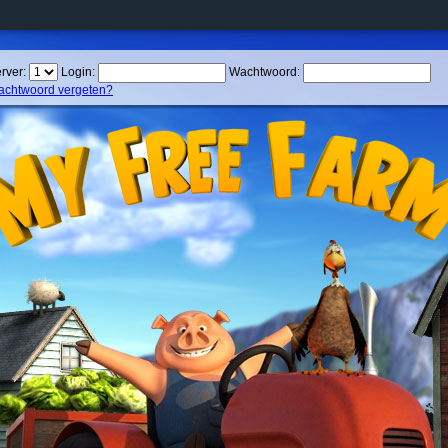
rver:
Login:
Wachtwoord:
chtwoord vergeten?