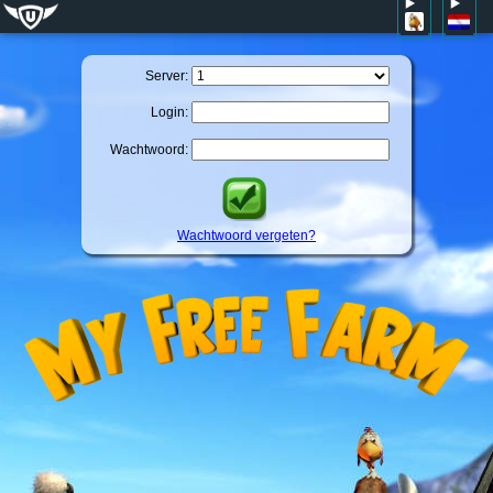
Server:
Login:
Wachtwoord:
Wachtwoord vergeten?