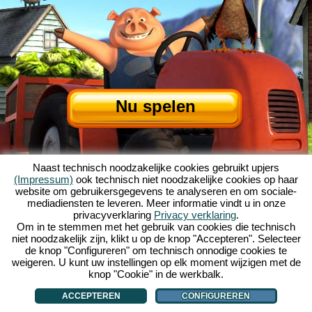
Nu spelen
Naast technisch noodzakelijke cookies gebruikt upjers
(Impressum)
ook technisch niet noodzakelijke cookies op haar
website om gebruikersgegevens te analyseren en om sociale-
mediadiensten te leveren. Meer informatie vindt u in onze
privacyverklaring
Privacy verklaring
.
Over My Free Farm
|
Het verhaal van dit browserspel
|
De mogelijkheden
|
Om in te stemmen met het gebruik van cookies die technisch
AGV
|
Impressum
|
Privacybeleid
|
Regels
|
Forum
|
Support
|
niet noodzakelijk zijn, klikt u op de knop "Accepteren". Selecteer
de knop "Configureren" om technisch onnodige cookies te
My Free Farm 2 App
|
Google Play
|
App Store
|
weigeren. U kunt uw instellingen op elk moment wijzigen met de
Browsergames - Upjers.com
|
Cookies beheren
knop "Cookie" in de werkbalk.
ACCEPTEREN
CONFIGUREREN